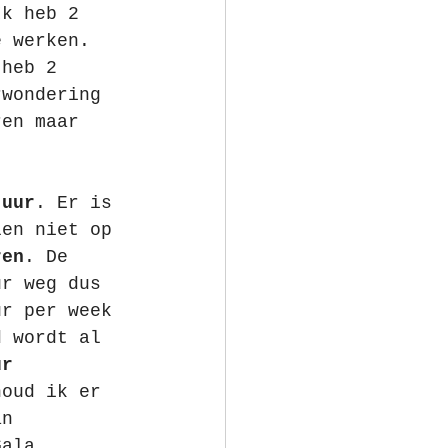
Ik heb 2 
e werken. 
 heb 2 
rwondering 
ren maar 
 uur
. Er is 
len niet op 
ren
. De 
ur weg dus 
ur per week 
d wordt al 
ur
houd ik er 
an 
Gala, 