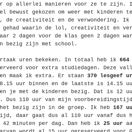
r op allerlei manieren voor ze te zijn. 
el bewust gekozen om weer met kinderen t
, de creativiteit en de verwondering. Ik
 gehad waarin de lol, creativiteit en ve
aar 2 dagen voor de klas geen 2 dagen wa
n bezig zijn met school.
rtaak uren bekeken. In totaal heb ik 
664
erveerd voor extra studiedagen. Deze val
en maak ik extra.
 Er
 staan 
370 lesgeef u
8.15 uur binnen en de laatste is 14.15 u
en je met de kinderen bezig. Dat is 12 u
. Dus 110 uur van mijn voorbereidingstij
het bezig zijn in de groep. Ik heb 
167 u
ijd, daar gaat dus al 110 uur vanaf dus 
 42 minuten per dag. Dan heb ik 
25 uur
 a
arvan wordt al 15 uur gereserveerd voor 