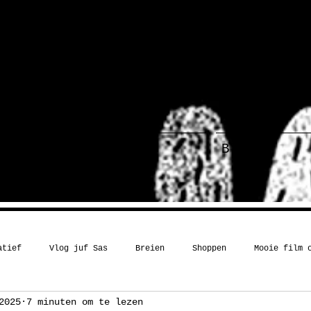
ief
Haakboek
Blog
atief
Vlog juf Sas
Breien
Shoppen
Mooie film 
2025
7 minuten om te lezen
Kerst
Boekentip
Recept
Inspiratie
Humor