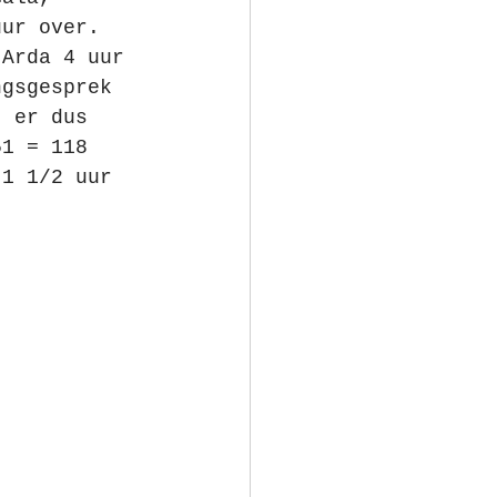
uur over. 
 Arda 4 uur 
ngsgesprek 
t er dus 
51 = 118 
 1 1/2 uur 