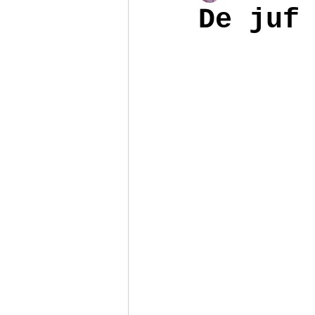
De juf
Poppenhuis
Reizen
Armb