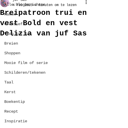
juf Sas
Alle blogberichten
4 feb 2023
4 minuten om te lezen
Breipatroon trui en
Haken
vest Bold en vest
Creatief
Delizia van juf Sas
Vlog juf Sas
Breien
Shoppen
Mooie film of serie
Schilderen/tekenen
Taal
Kerst
Boekentip
Recept
Inspiratie