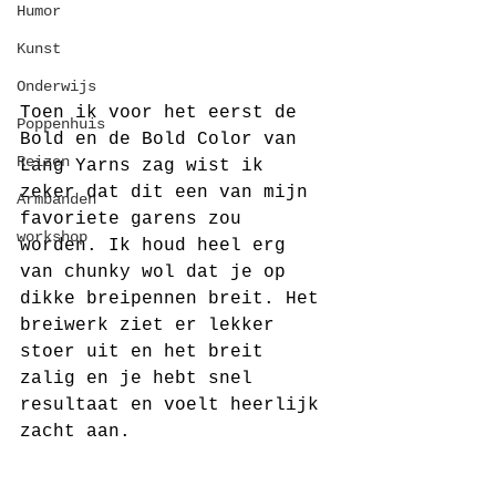
Humor
Kunst
Onderwijs
Toen ik voor het eerst de 
Poppenhuis
Bold en de Bold Color van 
Reizen
Lang Yarns zag wist ik 
zeker dat dit een van mijn 
Armbanden
favoriete garens zou 
workshop
worden. Ik houd heel erg 
van chunky wol dat je op 
dikke breipennen breit. Het 
breiwerk ziet er lekker 
stoer uit en het breit 
zalig en je hebt snel 
resultaat en voelt heerlijk 
zacht aan. 