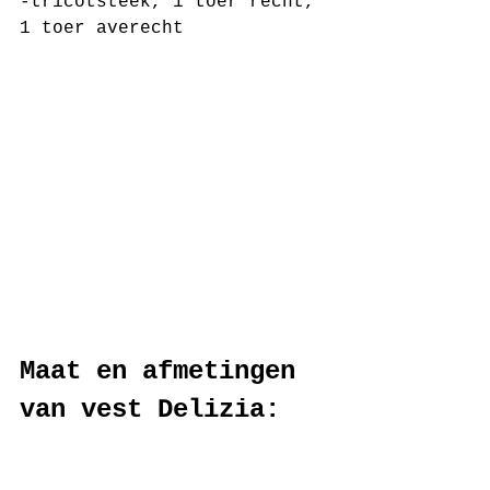
-tricotsteek, 1 toer recht, 
1 toer averecht
Maat en afmetingen 
van vest Delizia:
Maat van de trui is XL
Lengte boord panden 
5 cm