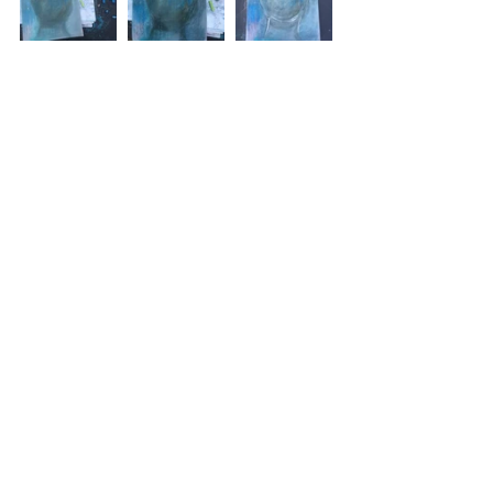
Meer tekeningen en 
schilderijen van juf Sas
#verlorenkind
#Overleden
#Baby
#Babyinbuikoverleden
#36weken
#Zwangerschap