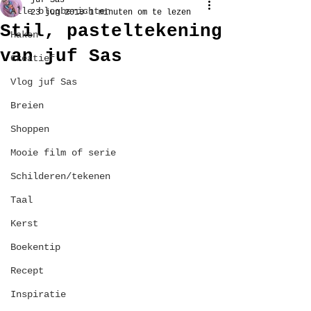
juf Sas
Alle blogberichten
23 jun 2018
1 minuten om te lezen
Stil, pasteltekening
Haken
van juf Sas
Creatief
Vlog juf Sas
Breien
Shoppen
Mooie film of serie
Schilderen/tekenen
Taal
Kerst
Boekentip
Recept
Inspiratie