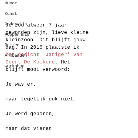
Humor
Kunst
Onderwijs
Je zou alweer 7 jaar 
geworden zijn, lieve kleine 
Poppenhuis
kleinzoon. Dit blijft jouw 
Reizen
dag. In 2016 plaatste ik 
het gedicht 'Jariger' van 
Armbanden
Geert De Kockere
. Het 
workshop
blijft mooi verwoord:
Je was er,
maar tegelijk ook niet.
Je werd geboren,
maar dat vieren