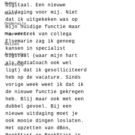
Humor
Digitaal. Een nieuwe 
uitdaging voor mij. Niet 
Kunst
dat ik uitgekeken was op 
Onderwijs
mijn huidige functie maar 
Poppenhuis
na vertrek van collega 
Elsemarie zag ik genoeg 
Reizen
kansen in specialist 
Armbanden
Digitaal (waar mijn hart 
als MediaCoach ook wel 
workshop
ligt) dat ik gesolliciteerd 
heb op de vacature. Sinds 
vorige week weet ik dat ik 
de nieuwe functie gekregen 
heb. Blij maar ook met een 
dubbel gevoel. Bij een 
nieuwe uitdaging moet je 
ook mooie dingen loslaten. 
Het opzetten van dBos, 