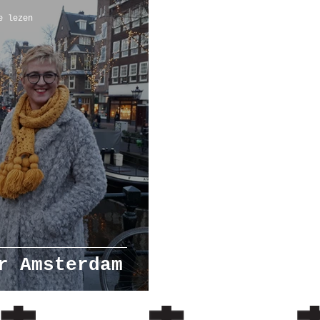
e lezen
mbanden
workshop
r Amsterdam