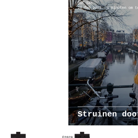
juf Sas
28 feb 2018
1 minuten om t
Poppenhuis
Reizen
Ar
Struinen doo
©2026 juf Sas