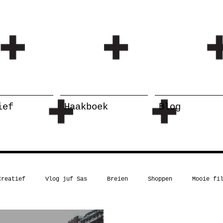
ief
Haakboek
Blog
Creatief
Vlog juf Sas
Breien
Shoppen
Mooie fi
Kerst
Boekentip
Recept
Inspiratie
Humor