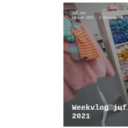
juf Sas
19 jan 2021
2 minuten om t
Weekvlog juf
2021