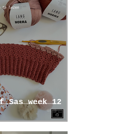
m te lezen
f Sas week 12