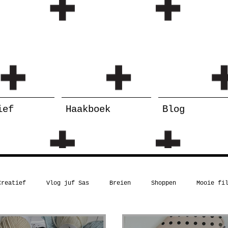
ief
Haakboek
Blog
Creatief
Vlog juf Sas
Breien
Shoppen
Mooie fi
Kerst
Boekentip
Recept
Inspiratie
Humor