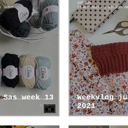
juf Sas
e lezen
23 mrt 2021
2 minuten o
mbanden
workshop
 Sas week 13
Weekvlog ju
2021