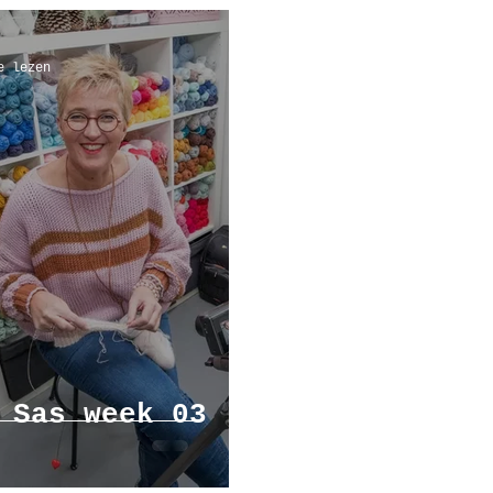
e lezen
 Sas week 03