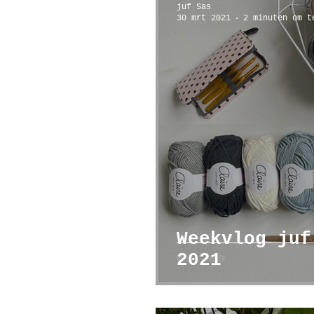
juf Sas
30 mrt 2021
2 minuten om t
Poppenhuis
Reizen
Ar
Weekvlog juf
2021