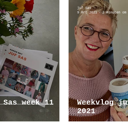
juf Sas
e lezen
9 mrt 2021
2 minuten om
 Sas week 11
Weekvlog ju
2021