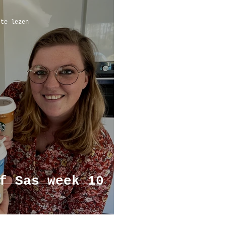
 te lezen
f Sas week 10