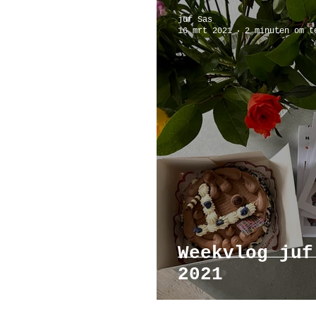
juf Sas
16 mrt 2021
2 minuten om t
Weekvlog juf
2021