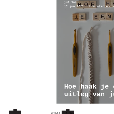
juf Sas
12 jun 2022
1 minuten om t
Poppenhuis
Reizen
Ar
Hoe haak je 
uit
©2026 juf Sas