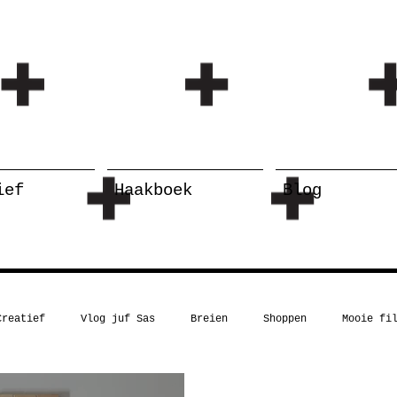
ief
Haakboek
Blog
Creatief
Vlog juf Sas
Breien
Shoppen
Mooie fi
Kerst
Boekentip
Recept
Inspiratie
Humor