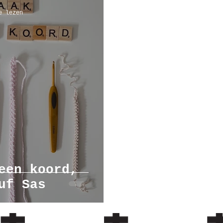
e lezen
mbanden
workshop
een koord,
leg van juf Sas