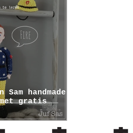
m te lezen
n Sam handmade
met gratis