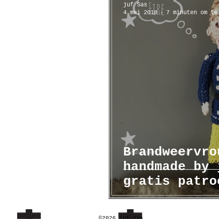
juf Sas
4 mei 2018
7 minuten om te
Poppenhuis
Reizen
Ar
Brandweervro
handmade by 
gratis patro
©2026 juf Sas