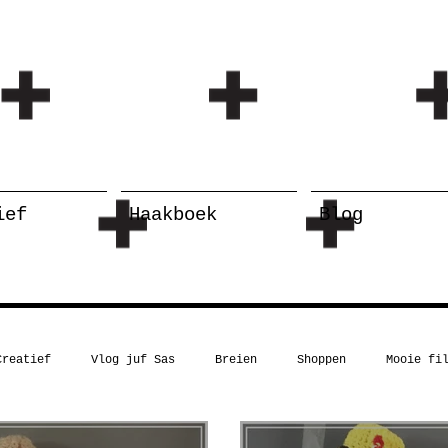
ief
Haakboek
Blog
Creatief
Vlog juf Sas
Breien
Shoppen
Mooie fi
Kerst
Boekentip
Recept
Inspiratie
Humor