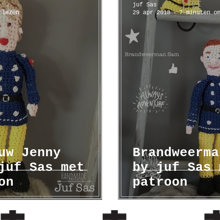
juf Sas
 lezen
29 apr 2018
7 minuten o
mbanden
workshop
uw Jenny
Brandweerma
juf Sas met
by juf Sas 
on
patroon