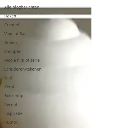
Alle blogberichten
Haken
Creatief
Vlog juf Sas
Breien
Shoppen
Mooie film of serie
Schilderen/tekenen
Taal
Kerst
Boekentip
Recept
Inspiratie
Humor