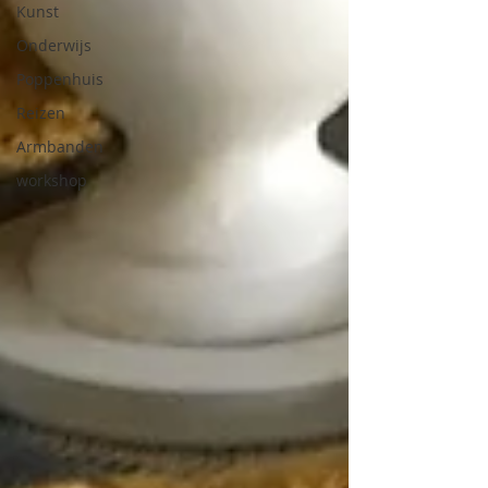
Kunst
Onderwijs
Poppenhuis
Reizen
Armbanden
workshop