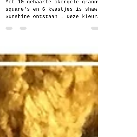
patroon
Met 10 gehaakte okergele granny
square's en 6 kwastjes is shawl
Sunshine ontstaan . Deze kleur
past super mooi bij mijn nieuwe
blauwe...