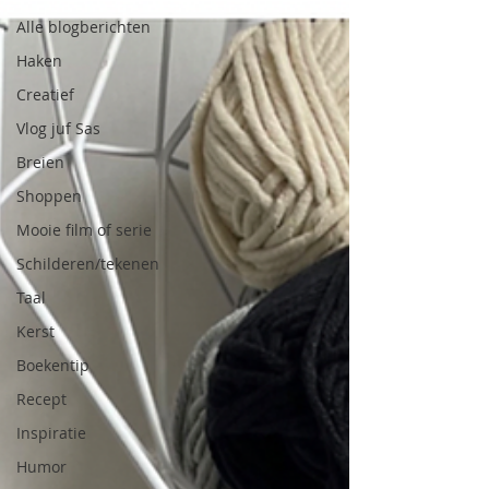
Alle blogberichten
Haken
Creatief
Vlog juf Sas
Breien
Shoppen
Mooie film of serie
Schilderen/tekenen
Taal
Kerst
Boekentip
Recept
Inspiratie
Humor