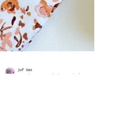
juf Sas
23 mrt 2021
2 minuten om te lezen
Weekvlog juf Sas
week 12 2021