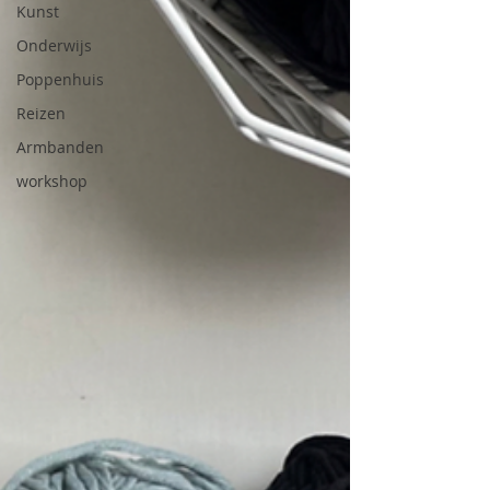
Kunst
Onderwijs
Poppenhuis
Reizen
Armbanden
workshop