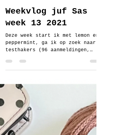
juf Sas
30 mrt 2021
2 minuten om te lezen
Weekvlog juf Sas
week 13 2021
Deze week start ik met lemon en
peppermint, ga ik op zoek naar
testhakers (96 aanmeldingen,
super tof) voor vest en trui
Anna, lunch ik...