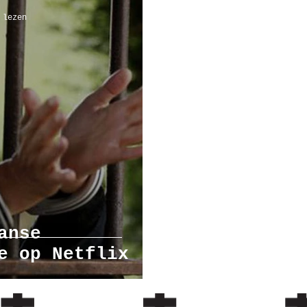
 lezen
mbanden
workshop
anse
e op Netflix