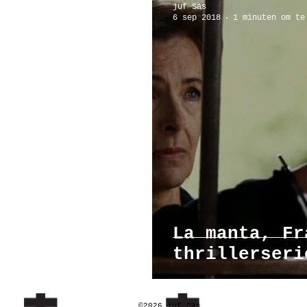
juf Sas
6 sep 2018
1 minuten om te
Poppenhuis
Reizen
Ar
La manta, Fr
thrillerseri
©2026 juf Sas