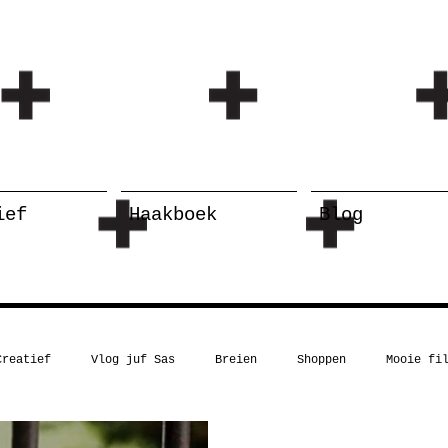
ief
Haakboek
Blog
Creatief
Vlog juf Sas
Breien
Shoppen
Mooie fi
Kerst
Boekentip
Recept
Inspiratie
Humor