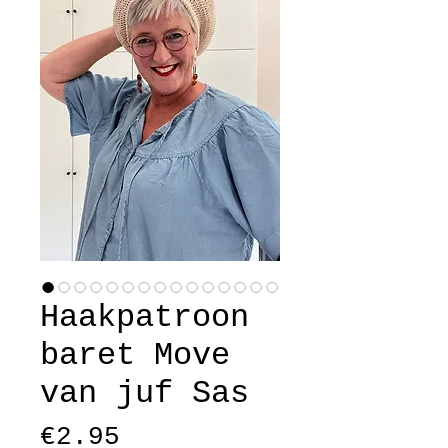
Haakpatroon
baret Move
van juf Sas
Price
€2.95