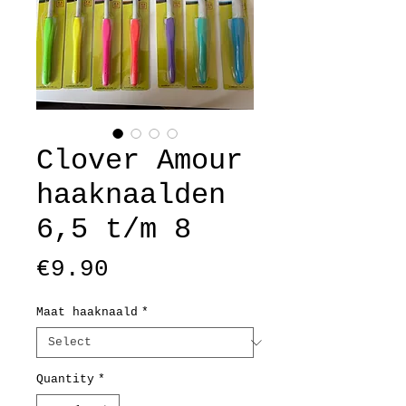
Clover Amour
haaknaalden
6,5 t/m 8
Price
€9.90
Maat haaknaald
*
Quantity
*