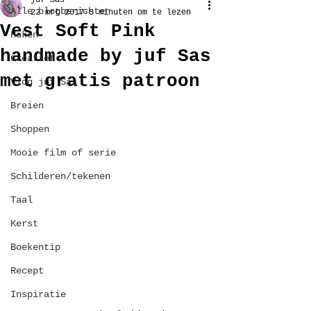
juf Sas
Alle blogberichten
22 mrt 2017
5 minuten om te lezen
Vest Soft Pink
Haken
handmade by juf Sas
Creatief
met gratis patroon
Vlog juf Sas
Breien
Shoppen
Mooie film of serie
Schilderen/tekenen
Taal
Kerst
Boekentip
Recept
Inspiratie