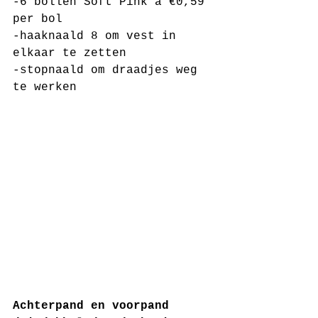
-6 bollen Soft Pink à €0,59 
per bol
-haaknaald 8 om vest in 
elkaar te zetten
-stopnaald om draadjes weg 
te werken
Achterpand en voorpand 