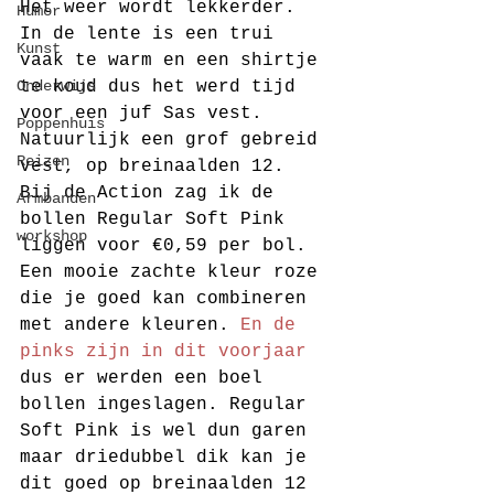
Het weer wordt lekkerder. 
Humor
In de lente is een trui 
Kunst
vaak te warm en een shirtje 
Onderwijs
te koud dus het werd tijd 
voor een juf Sas vest. 
Poppenhuis
Natuurlijk een grof gebreid 
Reizen
vest, op breinaalden 12. 
Bij de Action zag ik de 
Armbanden
bollen Regular Soft Pink 
workshop
liggen voor €0,59 per bol. 
Een mooie zachte kleur roze 
die je goed kan combineren 
met andere kleuren. 
En de 
pinks zijn in dit voorjaar
dus er werden een boel 
bollen ingeslagen. Regular 
Soft Pink is wel dun garen 
maar driedubbel dik kan je 
dit goed op breinaalden 12 