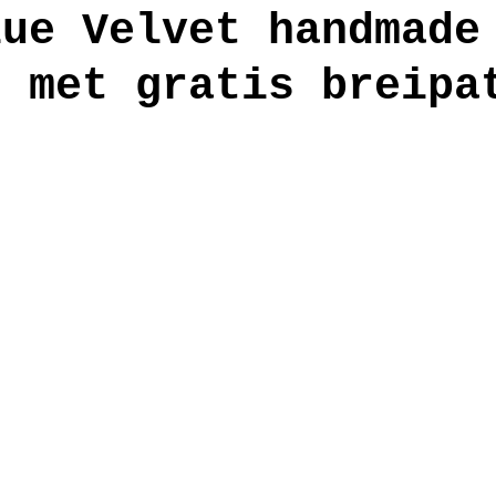
lue Velvet handmade
s met gratis breipa
anden
workshop