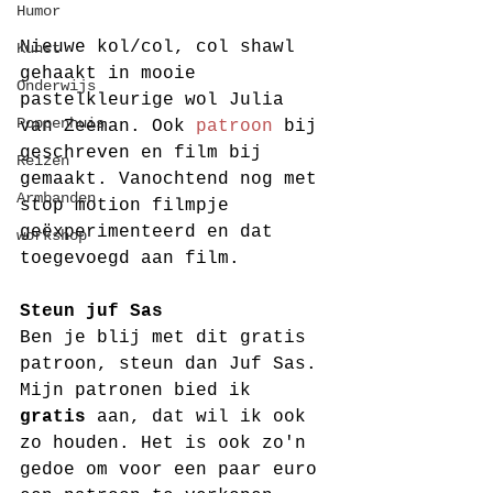
Humor
Nieuwe kol/col, col shawl 
Kunst
gehaakt in mooie 
Onderwijs
pastelkleurige wol Julia 
Poppenhuis
van Zeeman. Ook 
patroon
 bij 
geschreven en film bij 
Reizen
gemaakt. Vanochtend nog met 
Armbanden
stop motion filmpje 
geëxperimenteerd en dat 
workshop
toegevoegd aan film.
Steun juf Sas
Ben je blij met dit gratis 
patroon, steun dan Juf Sas. 
Mijn patronen bied ik 
gratis
 aan, dat wil ik ook 
zo houden. Het is ook zo'n 
gedoe om voor een paar euro 