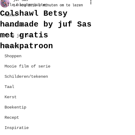
juf Sas
Alle blogberichten
14 nov 2016
2 minuten om te lezen
Colshawl Betsy
Haken
handmade by juf Sas
Creatief
met gratis
Vlog juf Sas
haakpatroon
Breien
Shoppen
Mooie film of serie
Schilderen/tekenen
Taal
Kerst
Boekentip
Recept
Inspiratie