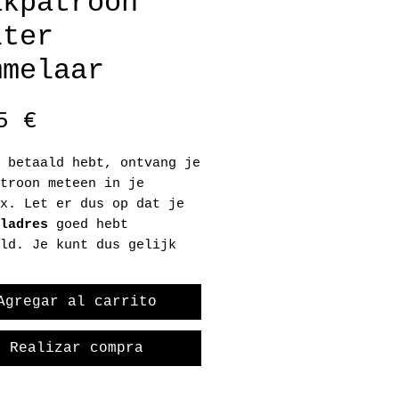
akpatroon
lter
mmelaar
Precio
5 €
 betaald hebt, ontvang je
troon meteen in je
x. Let er dus op dat je
ladres
goed hebt
ld. Je kunt dus gelijk
art.
Agregar al carrito
 op dat je het patroon
 30 dagen hebt gedownload
 het patroon meteen op,
Realizar compra
dagen is de link niet
eldig!