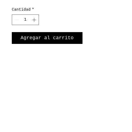
Cantidad
*
Agregar al carrito
Realizar compra
• Set van 2 doosjes •
Bewaar de melktandjes en
het eerste haarlokje van
je kindje in deze leuke
bewaardoosjes!
©2026 juf Sas