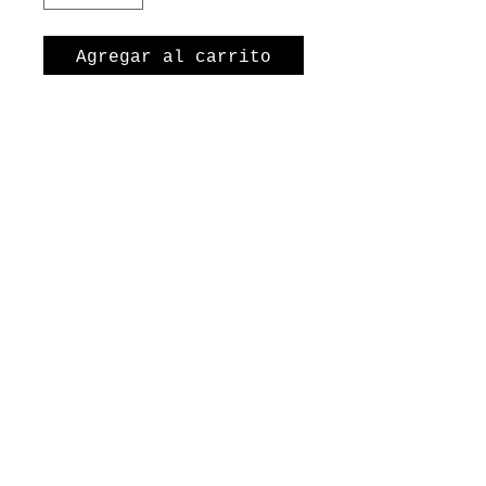
Agregar al carrito
Realizar compra
Bewaar de melktandjes van
je kindje in dit leuke
bewaardoosje!
©2026 juf Sas