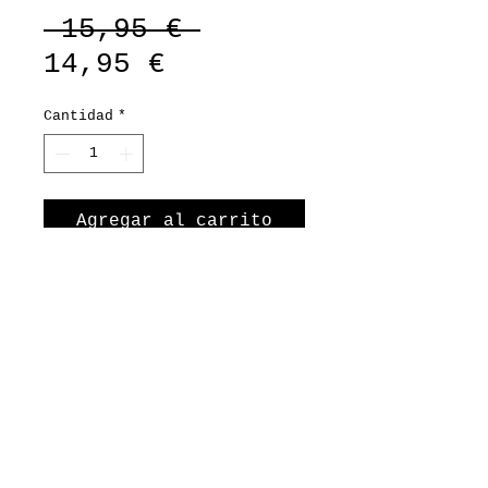
Precio
 15,95 € 
Precio
14,95 €
de
Cantidad
*
oferta
Agregar al carrito
Realizar compra
Desert Rose 🌹
Een unieke armband vol
warme aardetinten,
opvallende tijgerkralen en
subtiele roze/paarse
accenten. Desert Rose